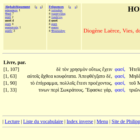
Alphabétiquement
[
«
»
]
Fréquences
[
«
»
]
HO
φάρμακον
1
4
τρίποδος
Φασὶ
7
4
τυραννίδος
φασὶ
2
4
τυράννῳ
φασί 4
4 φασί
φασι
4
4
φασι
φασιανοὺς
1
4
φασιν
Diogène Laërce, Vies, doc
φασὶν
3
4
Φερεκύδην
Livre, par.
[1, 107]
δὲ
τὸν
χρησμὸν
οὕτως
ἔχειν
φασί,
Ἠτεῖ
[1, 63]
αὐτοῖς
ἄχθεα
κουφότατα.
Ἀπεφθέγξατο
δέ,
φασί,
Μηδ
[1, 90]
τὸ
ἐπίγραμμα,
πολλοῖς
ἔτεσι
προέχοντος,
φασί,
τοῦ
Μ
[1, 33]
τινων
περὶ
Σωκράτους.
Ἔφασκε
γάρ,
φασί,
τριῶ
|
Lecture
|
Liste du vocabulaire
|
Index inverse
|
Menu
|
Site de Phili