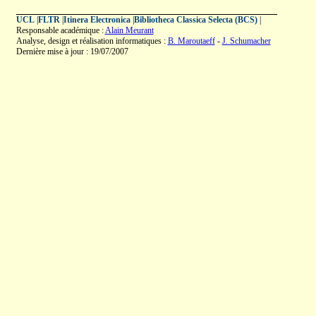
UCL
|
FLTR
|
Itinera Electronica
|
Bibliotheca Classica Selecta (BCS)
|
Responsable académique :
Alain Meurant
Analyse, design et réalisation informatiques :
B. Maroutaeff
-
J. Schumacher
Dernière mise à jour : 19/07/2007