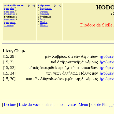
Alphabétiquement
[
«
»
]
Fréquences
[
«
»
]
HODO
ἡγούμεθα
2
5
ἐψηφίσαντο
ἡγούμενοι
2
5
ἡγεμόνα
D
ἡγούμενον
3
5
ἡγεμόνες
ἡγούμενος 5
5 ἡγούμενος
ἡγουμένου
1
5
ἧκεν
ἡγουμένων
1
5
Ηλείοις
Diodore de Sicile,
Ἡγοῦντο
1
5
Ηλείων
Livre, Chap.
[15, 29]
μὲν
Χαβρίου,
ὅτι
τῶν
Αἰγυπτίων
ἡγούμεν
[15, 3]
καὶ
ὁ
τῆς
ναυτικῆς
δυνάμεως
ἡγούμεν
[15, 52]
αὐτοῖς
ἀποκριθεὶς
προῆγε
τὸ
στρατόπεδον,
ἡγούμεν
[15, 34]
τῶν
νεῶν
ἀλλήλαις,
Πόλλις
μὲν
ἡγούμεν
[15, 30]
ὑπὸ
τῶν
Αθηναίων
ἐκπεμφθείσης
δυνάμεως
ἡγούμεν
|
Lecture
|
Liste du vocabulaire
|
Index inverse
|
Menu
|
site de Philip