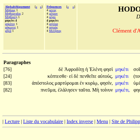
Alphabétiquement
[
«
»
]
Fréquences
[
«
»
]
HODO
Μήδους
1
4
μενος
Μηθυμναῖος
2
4
μέτρον
D
Μηθύμνῃ
1
4
μέχρι
μηκέτι 4
4 μηκέτι
μηκότες
1
4
μητέρα
μήκωνες
1
4
μητρὸς
Clément d'A
μῆλά
1
4
Μιλήσιος
Paragraphes
[76]
δὲ
Ἀφροδίτῃ
ἡ
Ἑλένη
φησὶ
μηκέτι
σο
[24]
κόπτεσθε·
εἰ
δὲ
πενθεῖτε
αὐτούς,
μηκέτι
(τ
[83]
ἀπόστολος
μαρτύρομαι
ἐν
κυρίῳ,
φησίν,
μηκέτι
ὑμ
[82]
πνεῦμα,
ἐλάλησεν
ταῦτα.
Μὴ
τοίνυν
μηκέτι,
φησ
|
Lecture
|
Liste du vocabulaire
|
Index inverse
|
Menu
|
Site de Phili