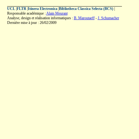
UCL
|
FLTR
|
Itinera Electronica
|
Bibliotheca Classica Selecta (BCS)
|
Responsable académique :
Alain Meurant
Analyse, design et réalisation informatiques :
B. Maroutaeff
-
J. Schumacher
Dernière mise à jour : 26/02/2009