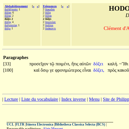
Alphabétiquement
[
«
»
]
Fréquences
[
«
»
]
HODO
δοξάζουσιν
1
2
δοκοῦσι
δόξαν
6
2
δόξα
D
δόξας
2
2
δόξας
δόξει 2
2 δόξει
δόξης
4
2
δουλείαν
δοξοποιίας
1
2
δοῦλοι
Clément d'A
δόξω
1
2
δράκοντι
Paragraphes
[33]
προσεῖχον
τῷ
ποιμένι,
ἥτις
αὐτῶν
δόξει
καλή.
~Ἴθ
[100]
καὶ
ὅσῳ
γε
φρονιμώτερος
εἶναι
δόξει,
πρὸς
κακο
|
Lecture
|
Liste du vocabulaire
|
Index inverse
|
Menu
|
Site de Phili
UCL
|
FLTR
|
Itinera Electronica
|
Bibliotheca Classica Selecta (BCS)
|
Responsable académique :
Alain Meurant