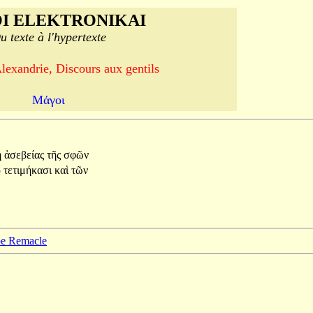
I ELEKTRONIKAI
u texte à l'hypertexte
lexandrie, Discours aux gentils
Μάγοι
η
ἀσεβείας
τῆς
σφῶν
ρ
τετιμήκασι
καὶ
τῶν
ppe Remacle