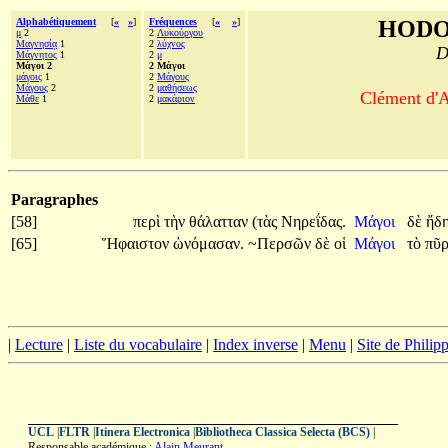
Alphabétiquement
[
«
»
]
Fréquences
[
«
»
]
HODO
μ
2
2
Λυκούργου
Μαγνησίᾳ
1
2
λύχνος
D
Μάγνητος
1
2
μ
Μάγοι 2
2 Μάγοι
μάγοις
1
2
Μάγους
Μάγους
2
2
μαθήσεως
Clément d'A
Μάθε
1
2
μακάριον
Paragraphes
[58]
περὶ
τὴν
θάλατταν
(τὰς
Νηρεΐδας.
Μάγοι
δὲ
ἤδ
[65]
Ἥφαιστον
ὠνόμασαν.
~Περσῶν
δὲ
οἱ
Μάγοι
τὸ
πῦ
|
Lecture
|
Liste du vocabulaire
|
Index inverse
|
Menu
|
Site de Phili
UCL
|
FLTR
|
Itinera Electronica
|
Bibliotheca Classica Selecta (BCS)
|
Responsable académique :
Alain Meurant