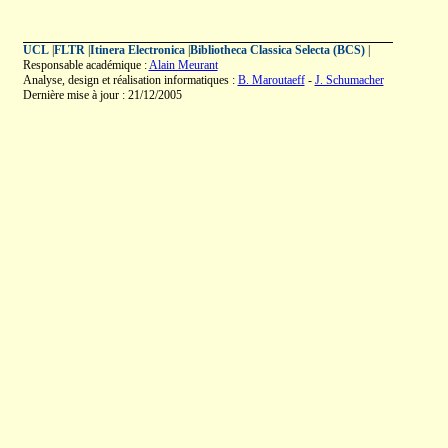
UCL
|
FLTR
|
Itinera Electronica
|
Bibliotheca Classica Selecta (BCS)
|
Responsable académique :
Alain Meurant
Analyse, design et réalisation informatiques :
B. Maroutaeff
-
J. Schumacher
Dernière mise à jour : 21/12/2005