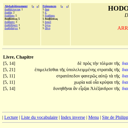
Alphabétiquement
[
«
»
]
Fréquences
[
«
»
]
HODO
διαβάλλοντας
1
5
ἄρα
διαβὰς
2
5
δ´
D
διαβάσει
5
5
διαβάσει
διαβάσεως 5
5 διαβάσεως
διάβασιν
3
5
δοκεῖ
διαβέβηκεν
1
5
ἔγνω
ARRI
διαβιβάζειν
1
5
ἔθνη
Livre, Chapitre
[5, 14]
δὲ
πρὸς
τὴν
τόλμαν
τῆς
δι
[5, 21]
ἐπιμελεῖσθαι
τῆς
ὑπολελειμμένης
στρατιᾶς
τῆς
δι
[5, 11]
στρατόπεδον
φανερῶς
αὐτῷ
τὰ
τῆς
δι
[5, 11]
χωρία
καὶ
οἷα
κρύψαι
τῆς
δι
[5, 14]
δυνηθῆναι
ἂν
εἶρξαι
Ἀλέξανδρον
τῆς
δι
|
Lecture
|
Liste du vocabulaire
|
Index inverse
|
Menu
|
Site de Phili