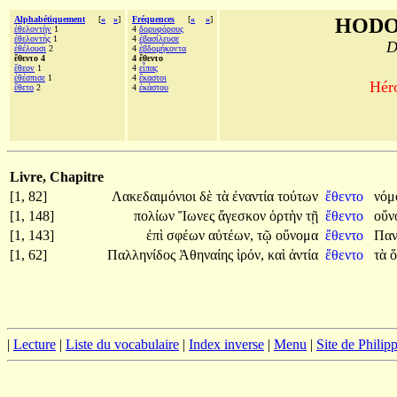
Alphabétiquement
[
«
»
]
Fréquences
[
«
»
]
HODO
ἐθελοντὴν
1
4
δορυφόρους
ἐθελοντής
1
4
ἐβασίλευσε
D
ἐθέλουσι
2
4
ἑβδομήκοντα
ἔθεντο 4
4 ἔθεντο
ἔθεον
1
4
εἶπας
ἐθέσπισε
1
4
ἕκαστοι
Héro
ἔθετο
2
4
ἑκάστου
Livre, Chapitre
[1, 82]
Λακεδαιμόνιοι
δὲ
τὰ
ἐναντία
τούτων
ἔθεντο
νόμ
[1, 148]
πολίων
Ἴωνες
ἄγεσκον
ὁρτὴν
τῇ
ἔθεντο
οὔν
[1, 143]
ἐπὶ
σφέων
αὐτέων,
τῷ
οὔνομα
ἔθεντο
Παν
[1, 62]
Παλληνίδος
Ἀθηναίης
ἱρόν,
καὶ
ἀντία
ἔθεντο
τὰ
ὅ
|
Lecture
|
Liste du vocabulaire
|
Index inverse
|
Menu
|
Site de Phili