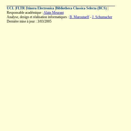
UCL
|
FLTR
|
Itinera Electronica
|
Bibliotheca Classica Selecta (BCS)
|
Responsable académique :
Alain Meurant
Analyse, design et réalisation informatiques :
B. Maroutaeff
-
J. Schumacher
Dernière mise à jour : 3/03/2005