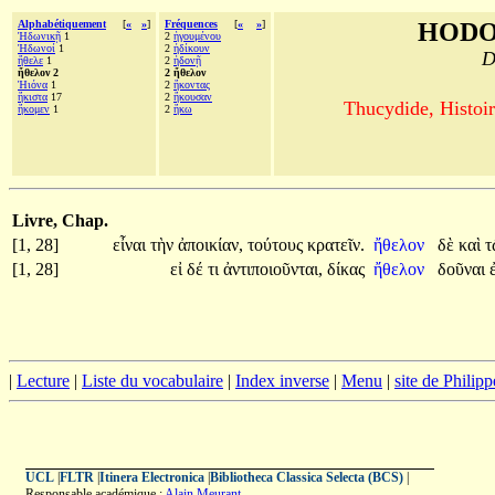
Alphabétiquement
[
«
»
]
Fréquences
[
«
»
]
HODO
Ἠδωνικῇ
1
2
ἡγουμένου
Ἠδωνοί
1
2
ἠδίκουν
D
ἤθελε
1
2
ἡδονῇ
ἤθελον 2
2 ἤθελον
Ἠιόνα
1
2
ἥκοντας
ἥκιστα
17
2
ἤκουσαν
Thucydide, Histoir
ἥκομεν
1
2
ἥκω
Livre, Chap.
[1, 28]
εἶναι
τὴν
ἀποικίαν,
τούτους
κρατεῖν.
ἤθελον
δὲ
καὶ
[1, 28]
εἰ
δέ
τι
ἀντιποιοῦνται,
δίκας
ἤθελον
δοῦναι
|
Lecture
|
Liste du vocabulaire
|
Index inverse
|
Menu
|
site de Philip
UCL
|
FLTR
|
Itinera Electronica
|
Bibliotheca Classica Selecta (BCS)
|
Responsable académique :
Alain Meurant