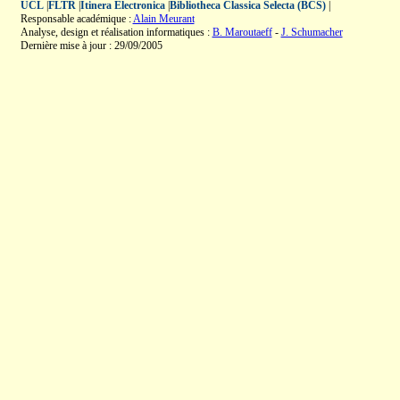
UCL
|
FLTR
|
Itinera Electronica
|
Bibliotheca Classica Selecta (BCS)
|
Responsable académique :
Alain Meurant
Analyse, design et réalisation informatiques :
B. Maroutaeff
-
J. Schumacher
Dernière mise à jour : 29/09/2005