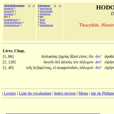
Alphabétiquement
[
«
»
]
Fréquences
[
«
»
]
HODO
ἀνοκωχὴ
1
3
ἀμυνόμενοι
ἀνοκωχῆς
1
3
ἀμυνούμεθα
D
ἀνομοίως
1
3
ἀμφότεροι
ἀντ 3
3 ἀντ
ἀνταιρόμενοι
1
3
ἄξιοί
ἀνταναγαγόμενοι
1
3
ἄξιον
Thucydide, Histoir
ἀνταναγομένας
1
3
ἀπαράσκευοι
Livre, Chap.
[1, 86]
διπλασίας
ζημίας
ἄξιοί
εἰσιν,
ὅτι
ἀντ'
ἀγαθ
[1, 120]
ὀκνεῖν
δεῖ
αὐτοὺς
τὸν
πόλεμον
ἀντ'
εἰρή
[1, 40]
τοῖς
δεξαμένοις,
εἰ
σωφρονοῦσι,
πόλεμον
ἀντ'
εἰρή
|
Lecture
|
Liste du vocabulaire
|
Index inverse
|
Menu
|
site de Philip