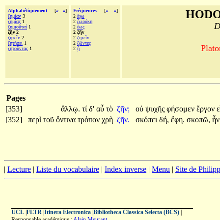
Alphabétiquement
[
«
»
]
Fréquences
[
«
»
]
HODO
ζημίαν
3
2
ἔχω
ζημίας
1
2
ἑωράκη
D
ζημιοῦταί
1
2
ἕως
ζῆν 2
2 ζῆν
ζητεῖν
2
2
ζητεῖν
ζητήσει
1
2
ζῶντες
Plato
ζητοῦντας
1
2
ᾗ
Pages
[353]
ἄλλῳ.
τί
δ'
αὖ
τὸ
ζῆν;
οὐ
ψυχῆς
φήσομεν
ἔργον
ε
[352]
περὶ
τοῦ
ὅντινα
τρόπον
χρὴ
ζῆν.
σκόπει
δή,
ἔφη.
σκοπῶ,
ἦν
|
Lecture
|
Liste du vocabulaire
|
Index inverse
|
Menu
|
Site de Phili
UCL
|
FLTR
|
Itinera Electronica
|
Bibliotheca Classica Selecta (BCS)
|
Responsable académique :
Alain Meurant