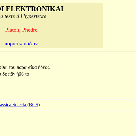
I ELEKTRONIKAI
u texte à l'hypertexte
Platon, Phedre
παρασκευάζειν
σθαι
τοῦ
παραυτίκα
ἡδέος.
τι
δὲ
πᾶν
ἡδὺ
τὸ
lassica Selecta (BCS)