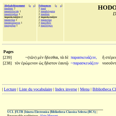
Alphabétiquement
[
«
»
]
Fréquences
[
«
»
]
HODO
παράπαν
2
2
παρά
παραπλέοντάς
1
2
παραδείγματα
D
παραπλησίως
1
2
παράπαν
παρασκευάζειν 2
2 παρασκευάζειν
παραυτίκα
2
2
παραυτίκα
παραφερόμενοι
1
2
παρελθεῖν
παραχρῆμα
1
2
παρέστηκεν
Pages
[239]
~(τῶν)
μὲν
ἥδεσθαι,
τὰ
δὲ
παρασκευάζειν,
ἢ
στέρε
[238]
τὸν
ἐρώμενον
ὡς
ἥδιστον
ἑαυτῷ
~παρασκευάζειν·
νοσοῦν
|
Lecture
|
Liste du vocabulaire
|
Index inverse
|
Menu
|
Bibliotheca C
UCL
|
FLTR
|
Itinera Electronica
|
Bibliotheca Classica Selecta (BCS)
|
Responsable académique :
Alain Meurant