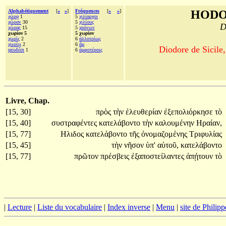
Alphabétiquement
[
«
»
]
Fréquences
[
«
»
]
HODO
χώρᾳ
1
5
χιλίαρχοι
χώραν
30
5
χιλίους
D
χώρας
15
5
χρόνων
χωρίον 5
5 χωρίον
χωρὶς
2
6
ἀλλοτρίως
χωρίῳ
2
6
ἅμ
Diodore de Sicile,
ψευδέσι
1
6
ἀμφοτέροις
Livre, Chap.
[15, 30]
πρὸς
τὴν
ἐλευθερίαν
ἐξεπολιόρκησε
τὸ
[15, 40]
συστραφέντες
κατελάβοντο
τὴν
καλουμένην
Ηραίαν,
[15, 77]
Ηλιδος
κατελάβοντο
τῆς
ὀνομαζομένης
Τριφυλίας
[15, 45]
τὴν
νῆσον
ὑπ'
αὐτοῦ,
κατελάβοντο
[15, 77]
πρῶτον
πρέσβεις
ἐξαποστείλαντες
ἀπῄτουν
τὸ
|
Lecture
|
Liste du vocabulaire
|
Index inverse
|
Menu
|
site de Philip