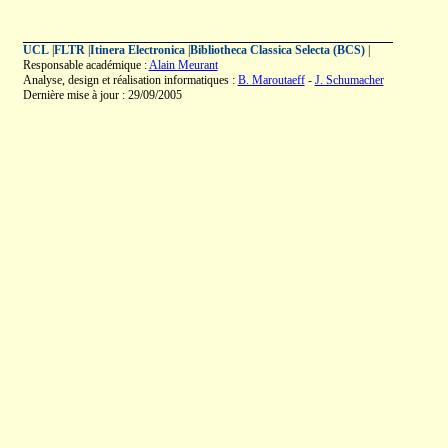
UCL
|
FLTR
|
Itinera Electronica
|
Bibliotheca Classica Selecta (BCS)
|
Responsable académique :
Alain Meurant
Analyse, design et réalisation informatiques :
B. Maroutaeff
-
J. Schumacher
Dernière mise à jour : 29/09/2005