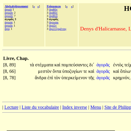
Alphabétiquement
[
«
»
]
Fréquences
[
«
»
]
H
ἀγορὰ
1
3
ἀγαθόν
ἀγοράν
2
3
ἀγαθὸν
ἀγορὰν
7
3
ἀγαθοῦ
ἀγορᾶς 3
3 ἀγορᾶς
ἀγοράς
1
3
ἄγουσαι
ἀγορὰς
1
3
ἀγρῶν
Denys d'Halicarnasse, Le
ἄγος
1
3
ἀγωνιζομένοις
Livre, Chap.
[8, 89]
τὰ
στέμματα
καὶ
πομπεύσαντες
δι´
ἀγορᾶς
ἐντὸς
τεί
[8, 66]
μεστὸν
ὄντα
ὑποζυγίων
τε
καὶ
ἀγορᾶς
καὶ
ὅπλω
[8, 78]
ἄνδρα
ἐπὶ
τὸν
ὑπερκείμενον
τῆς
ἀγορᾶς
κρημνόν,
|
Lecture
|
Liste du vocabulaire
|
Index inverse
|
Menu
|
Site de Phili