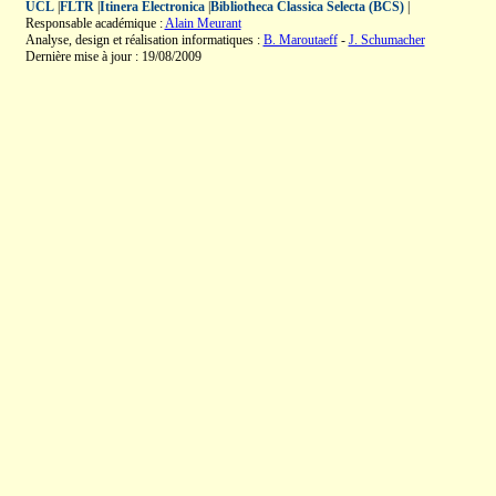
UCL
|
FLTR
|
Itinera Electronica
|
Bibliotheca Classica Selecta (BCS)
|
Responsable académique :
Alain Meurant
Analyse, design et réalisation informatiques :
B. Maroutaeff
-
J. Schumacher
Dernière mise à jour : 19/08/2009