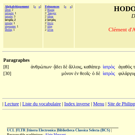
Alphabétiquement
[
«
»
]
Fréquences
[
«
»
]
HODO
ἰᾶται
2
2
θύρας
ἰατικόν
1
2
Ἴακχον
D
ἰατρόν
3
2
ἰᾶται
ἰατρὸς 2
2 ἰατρὸς
ἰατρός
1
2
ἴδετε
ἰάχουσαν
1
2
ἰδίᾳ
Clément d'A
ἴβιδας
1
2
ἰέναι
Paragraphes
[8]
ἀνθρώπων·
ᾄδει
δὲ
ἄλλοις,
καθάπερ
ἰατρὸς
ἀγαθὸς
[30]
μόνον
ἐν
θεοῖς·
ὁ
δὲ
ἰατρὸς
φιλάργυ
|
Lecture
|
Liste du vocabulaire
|
Index inverse
|
Menu
|
Site de Phili
UCL
|
FLTR
|
Itinera Electronica
|
Bibliotheca Classica Selecta (BCS)
|
Responsable académique :
Alain Meurant