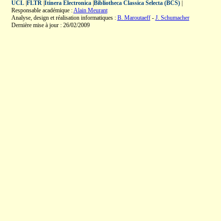
UCL
|
FLTR
|
Itinera Electronica
|
Bibliotheca Classica Selecta (BCS)
|
Responsable académique :
Alain Meurant
Analyse, design et réalisation informatiques :
B. Maroutaeff
-
J. Schumacher
Dernière mise à jour : 26/02/2009