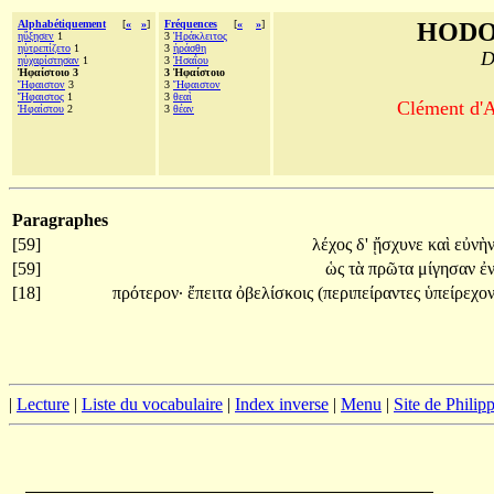
Alphabétiquement
[
«
»
]
Fréquences
[
«
»
]
HODO
ηὔξησεν
1
3
Ἡράκλειτος
ηὐτρεπίζετο
1
3
ἠράσθη
D
ηὐχαρίστησαν
1
3
Ἡσαΐου
Ἡφαίστοιο 3
3 Ἡφαίστοιο
Ἥφαιστον
3
3
Ἥφαιστον
Ἥφαιστος
1
3
θεαὶ
Clément d'A
Ἡφαίστου
2
3
θέαν
Paragraphes
[59]
λέχος
δ'
ᾔσχυνε
καὶ
εὐνὴ
[59]
ὡς
τὰ
πρῶτα
μίγησαν
ἐ
[18]
πρότερον·
ἔπειτα
ὀβελίσκοις
(περιπείραντες
ὑπείρεχο
|
Lecture
|
Liste du vocabulaire
|
Index inverse
|
Menu
|
Site de Phili