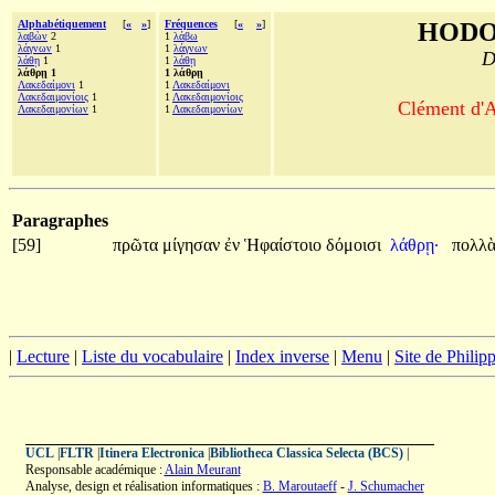
Alphabétiquement
[
«
»
]
Fréquences
[
«
»
]
HODO
λαβὼν
2
1
λάβω
λάγνων
1
1
λάγνων
D
λάθῃ
1
1
λάθῃ
λάθρῃ 1
1 λάθρῃ
Λακεδαίμονι
1
1
Λακεδαίμονι
Λακεδαιμονίοις
1
1
Λακεδαιμονίοις
Clément d'A
Λακεδαιμονίων
1
1
Λακεδαιμονίων
Paragraphes
[59]
πρῶτα
μίγησαν
ἐν
Ἡφαίστοιο
δόμοισι
λάθρῃ·
πολλ
|
Lecture
|
Liste du vocabulaire
|
Index inverse
|
Menu
|
Site de Phili
UCL
|
FLTR
|
Itinera Electronica
|
Bibliotheca Classica Selecta (BCS)
|
Responsable académique :
Alain Meurant
Analyse, design et réalisation informatiques :
B. Maroutaeff
-
J. Schumacher