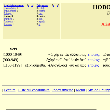
Alphabétiquement
[
«
»
]
Fréquences
[
«
»
]
HODO
ἐπιφυλλίδες
1
3
ἐνθάδ
ἐπιχειρήσειέ
1
3
ἑορτῆς
D
ἐπλήγης
1
3
ἐπεὶ
ἐποίεις 3
3 ἐποίεις
ἐποίησα
1
3
ἐρεῖ
ἐποίησεν
1
3
Ἑρμῆν
Aris
ἐποίουν
1
3
ἔς
Vers
[1000-1049]
~ἃ
γὰρ
ἐς
τὰς
ἀλλοτρίας
ἐποίεις,
αὐτ
[900-949]
ἐχθρὲ
ποῖ᾽
ἄττ᾽
ἐστὶν
ἅττ᾽
ἐποίεις;
~(Εὐ
[1150-1199]
ἐξικνούμεθα.
~(Αἰσχύλος)
~σὺ
δὲ
πῶς
ἐποίεις
τοὺ
|
Lecture
|
Liste du vocabulaire
|
Index inverse
|
Menu
|
Site de Phili