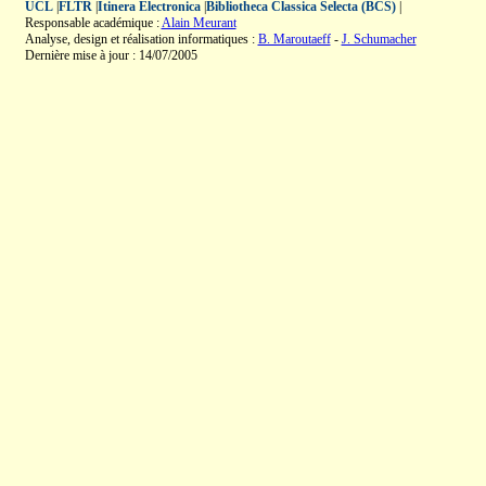
UCL
|
FLTR
|
Itinera Electronica
|
Bibliotheca Classica Selecta (BCS)
|
Responsable académique :
Alain Meurant
Analyse, design et réalisation informatiques :
B. Maroutaeff
-
J. Schumacher
Dernière mise à jour : 14/07/2005