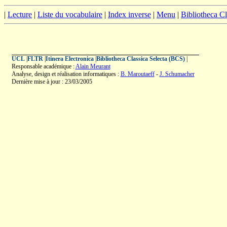
|
Lecture
|
Liste du vocabulaire
|
Index inverse
|
Menu
|
Bibliotheca C
UCL
|
FLTR
|
Itinera Electronica
|
Bibliotheca Classica Selecta (BCS)
|
Responsable académique :
Alain Meurant
Analyse, design et réalisation informatiques :
B. Maroutaeff
-
J. Schumacher
Dernière mise à jour : 23/03/2005