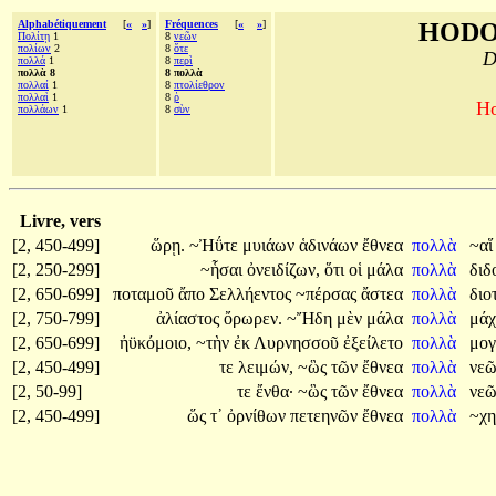
Alphabétiquement
[
«
»
]
Fréquences
[
«
»
]
HODO
Πολίτῃ
1
8
νεῶν
πολίων
2
8
ὅτε
D
πολλά
1
8
περὶ
πολλὰ 8
8 πολλὰ
πολλαί
1
8
πτολίεθρον
πολλαὶ
1
8
ῥ
Ho
πολλάων
1
8
σὺν
Livre, vers
[2, 450-499]
ὥρῃ.
~Ἠΰτε
μυιάων
ἁδινάων
ἔθνεα
πολλὰ
~α
[2, 250-299]
~ἧσαι
ὀνειδίζων,
ὅτι
οἱ
μάλα
πολλὰ
διδ
[2, 650-699]
ποταμοῦ
ἄπο
Σελλήεντος
~πέρσας
ἄστεα
πολλὰ
διο
[2, 750-799]
ἀλίαστος
ὄρωρεν.
~Ἤδη
μὲν
μάλα
πολλὰ
μά
[2, 650-699]
ἠϋκόμοιο,
~τὴν
ἐκ
Λυρνησσοῦ
ἐξείλετο
πολλὰ
μο
[2, 450-499]
τε
λειμών,
~ὣς
τῶν
ἔθνεα
πολλὰ
νε
[2, 50-99]
τε
ἔνθα·
~ὣς
τῶν
ἔθνεα
πολλὰ
νε
[2, 450-499]
ὥς
τ᾽
ὀρνίθων
πετεηνῶν
ἔθνεα
πολλὰ
~χ