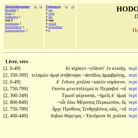
Alphabétiquement
[
«
»
]
Fréquences
[
«
»
]
HODO
Περαιβοὶ
1
8
μοι
πέρην
2
8
νεῶν
D
περθομένη
1
8
ὅτε
περὶ 8
8 περὶ
περίδρομος
1
8
πολλὰ
περιστήσαντο
1
8
πτολίεθρον
Ho
περιτελλομένων
1
8
ῥ
Livre, vers
[2, 0-49]
δὲ
κίχανεν
~εὕδοντ᾽
ἐν
κλισίῃ,
περὶ
[2, 350-399]
τελαμὼν
ἀμφὶ
στήθεσφιν
~ἀσπίδος
ἀμφιβρότης,
περὶ
[2, 0-49]
δ᾽
ἔνδυνε
χιτῶνα
~καλὸν
νηγάτεον,
περὶ
[2, 750-799]
ἕποντο
μενεπτόλεμοί
τε
Περαιβοὶ
~οἳ
περὶ
[2, 300-349]
Τρωσὶ
φέρουσαι,
~ἡμεῖς
δ᾽
ἀμφὶ
περὶ
[2, 800-849]
~υἷε
δύω
Μέροπος
Περκωσίου,
ὃς
περὶ
[2, 750-799]
ἦρχε
Πρόθοος
Τενθρηδόνος
υἱός,
~οἳ
περὶ
[2, 400-449]
δηΐοιο
θύρετρα,
~Ἑκτόρεον
δὲ
χιτῶνα
περὶ