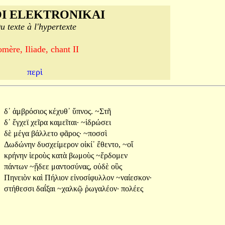
I ELEKTRONIKAI
u texte à l'hypertexte
mère, Iliade, chant II
περὶ
δ᾽
ἀμβρόσιος
κέχυθ᾽
ὕπνος.
~Στῆ
δ᾽
ἔγχεϊ
χεῖρα
καμεῖται·
~ἱδρώσει
δὲ
μέγα
βάλλετο
φᾶρος·
~ποσσὶ
Δωδώνην
δυσχείμερον
οἰκί᾽
ἔθεντο,
~οἵ
κρήνην
ἱεροὺς
κατὰ
βωμοὺς
~ἕρδομεν
πάντων
~ᾔδεε
μαντοσύνας,
οὐδὲ
οὓς
Πηνειὸν
καὶ
Πήλιον
εἰνοσίφυλλον
~ναίεσκον·
στήθεσσι
δαΐξαι
~χαλκῷ
ῥωγαλέον·
πολέες