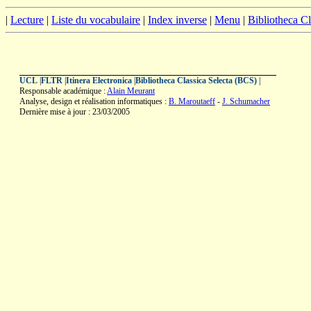
|
Lecture
|
Liste du vocabulaire
|
Index inverse
|
Menu
|
Bibliotheca C
UCL
|
FLTR
|
Itinera Electronica
|
Bibliotheca Classica Selecta (BCS)
|
Responsable académique :
Alain Meurant
Analyse, design et réalisation informatiques :
B. Maroutaeff
-
J. Schumacher
Dernière mise à jour : 23/03/2005