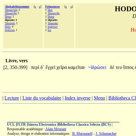
Alphabétiquement
[
«
»
]
Fréquences
[
«
»
]
HODO
Ἰδομενεὺς
2
1
ἴδοι
Ἰδομενῆα
1
1
Ἰδομενῆα
D
ἵδρυε
1
1
ἵδρυε
ἱδρώσει 1
1 ἱδρώσει
Ἱδρώσει
1
1
Ἱδρώσει
ἰδὼν
4
1
ἱεμένων
Ho
ἱεμένων
1
1
ἴεν
Livre, vers
[2, 350-399]
περὶ
δ᾽
ἔγχεϊ
χεῖρα
καμεῖται·
~ἱδρώσει
δέ
τευ
ἵππος
|
Lecture
|
Liste du vocabulaire
|
Index inverse
|
Menu
|
Bibliotheca C
UCL
|
FLTR
|
Itinera Electronica
|
Bibliotheca Classica Selecta (BCS)
|
Responsable académique :
Alain Meurant
Analyse, design et réalisation informatiques :
B. Maroutaeff
-
J. Schumacher