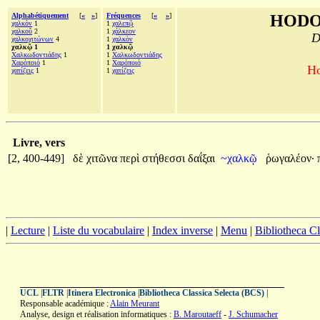
Alphabétiquement
[
«
»
]
Fréquences
[
«
»
]
HODO
χαλκὸν
1
1
χαλεπῷ
χαλκοῦ
2
1
χάλκεον
D
χαλκοχιτώνων
4
1
χαλκὸν
χαλκῷ 1
1 χαλκῷ
Χαλκωδοντιάδης
1
1
Χαλκωδοντιάδης
Χαρόποιό
1
1
Χαρόποιό
Ho
χατίζεις
1
1
χατίζεις
Livre, vers
[2, 400-449]
δὲ
χιτῶνα
περὶ
στήθεσσι
δαΐξαι
~χαλκῷ
ῥωγαλέον·
|
Lecture
|
Liste du vocabulaire
|
Index inverse
|
Menu
|
Bibliotheca C
UCL
|
FLTR
|
Itinera Electronica
|
Bibliotheca Classica Selecta (BCS)
|
Responsable académique :
Alain Meurant
Analyse, design et réalisation informatiques :
B. Maroutaeff
-
J. Schumacher