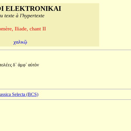
I ELEKTRONIKAI
u texte à l'hypertexte
mère, Iliade, chant II
χαλκῷ
πολέες
δ᾽
ἀμφ᾽
αὐτὸν
lassica Selecta (BCS)