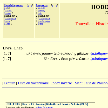
Alphabétiquement
[
«
»
]
Fréquences
[
«
»
]
HODO
ὧδε
2
2
χωρίων
ᾤκησαν
1
2
ψιλοὺς
D
ᾤκισαν
3
2
ὧδε
ᾠκίσθησαν 2
2 ᾠκίσθησαν
ᾠκοδόμησαν
2
2
ᾠκοδόμησαν
ᾤκουν
5
2
ὡμολόγησαν
Thucydide, Histoir
ὤλεσε
1
2
ᾧπερ
Livre, Chap.
[1, 7]
πολὺ
ἀντίσχουσαν
ἀπὸ
θαλάσσης
μᾶλλον
ᾠκίσθησαν
[1, 7]
δὲ
πόλεων
ὅσαι
μὲν
νεώτατα
ᾠκίσθησα
|
Lecture
|
Liste du vocabulaire
|
Index inverse
|
Menu
|
site de Philip
UCL
|
FLTR
|
Itinera Electronica
|
Bibliotheca Classica Selecta (BCS)
|
Responsable académique :
Alain Meurant