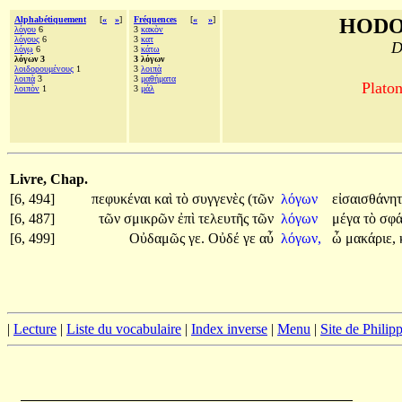
Alphabétiquement
[
«
»
]
Fréquences
[
«
»
]
HODO
λόγου
6
3
κακὸν
λόγους
6
3
κατ
D
λόγῳ
6
3
κάτω
λόγων 3
3 λόγων
λοιδορουμένους
1
3
λοιπὰ
λοιπὰ
3
3
μαθήματα
Platon
λοιπὸν
1
3
μάλ
Livre, Chap.
[6, 494]
πεφυκέναι
καὶ
τὸ
συγγενὲς
(τῶν
λόγων
εἰσαισθάνη
[6, 487]
τῶν
σμικρῶν
ἐπὶ
τελευτῆς
τῶν
λόγων
μέγα
τὸ
σφ
[6, 499]
Οὐδαμῶς
γε.
Οὐδέ
γε
αὖ
λόγων,
ὦ
μακάριε,
|
Lecture
|
Liste du vocabulaire
|
Index inverse
|
Menu
|
Site de Phili