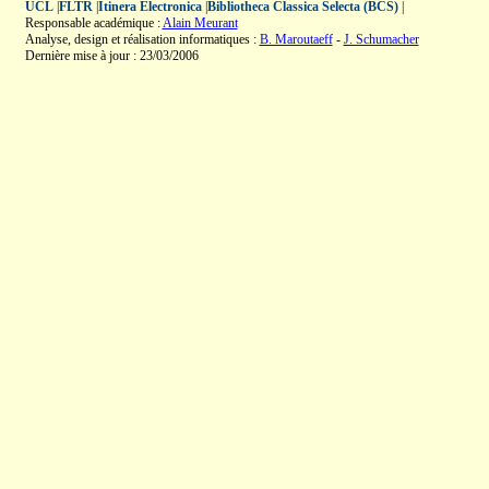
UCL
|
FLTR
|
Itinera Electronica
|
Bibliotheca Classica Selecta (BCS)
|
Responsable académique :
Alain Meurant
Analyse, design et réalisation informatiques :
B. Maroutaeff
-
J. Schumacher
Dernière mise à jour : 23/03/2006