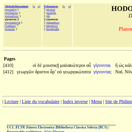
Alphabétiquement
[
«
»
]
Fréquences
[
«
»
]
HODO
γιγνομένῃ
1
2
γένοιτο
γιγνόμενον
1
2
γεωργὸν
D
γιγνομένων
1
2
γῆς
γίγνονται 2
2 γίγνονται
γιγνώσκοντα
1
2
γραμμάτων
Γλαύκων
7
2
δαιμόνων
Platon
γλυκείας
1
2
δεησόμεθα
Pages
[410]
οἱ
δὲ
μουσικῇ
μαλακώτεροι
αὖ
γίγνονται
ἢ
ὡς
κάλ
[412]
γεωργῶν
ἄριστοι
ἆρ’
οὐ
γεωργικώτατοι
γίγνονται;
Ναί.
Νῦ
|
Lecture
|
Liste du vocabulaire
|
Index inverse
|
Menu
|
Site de Phili
UCL
|
FLTR
|
Itinera Electronica
|
Bibliotheca Classica Selecta (BCS)
|
Responsable académique :
Alain Meurant