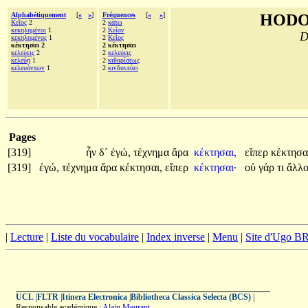
Alphabétiquement
[
«
»
]
Fréquences
[
«
»
]
HODO
Κεῖος
2
2
κάτω
κεκηλημένοι
1
2
Κεῖον
D
κεκηλημένος
1
2
Κεῖος
κέκτησαι 2
2 κέκτησαι
κελεύεις
2
2
κελεύεις
κελεύῃ
1
2
κιθαρίσεως
κελευόντων
1
2
κινδυνεύει
Pages
[319]
ἦν
δ´
ἐγώ,
τέχνημα
ἄρα
κέκτησαι,
εἴπερ
κέκτησα
[319]
ἐγώ,
τέχνημα
ἄρα
κέκτησαι,
εἴπερ
κέκτησαι·
οὐ
γάρ
τι
ἄλλ
|
Lecture
|
Liste du vocabulaire
|
Index inverse
|
Menu
|
Site d'Ugo 
UCL
|
FLTR
|
Itinera Electronica
|
Bibliotheca Classica Selecta (BCS)
|
Responsable académique :
Alain Meurant