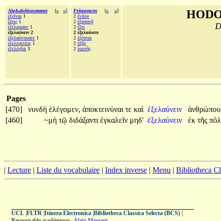
Alphabétiquement
[
«
»
]
Fréquences
[
«
»
]
HODO
ἐξεῖναι
1
2
ἔνδον
ἕξεις
1
2
ἐξαπατᾷ
D
ἐξέλαμψεν
1
2
ἕξει
ἐξελαύνειν 2
2 ἐξελαύνειν
ἐξελαύνουσιν
1
2
ἐξέσται
ἐξελεγκτέος
1
2
ἐξῆν
ἐξελέγξαι
3
2
ἑορτῆς
Pages
[470]
νυνδὴ
ἐλέγομεν,
ἀποκτεινύναι
τε
καὶ
ἐξελαύνειν
ἀνθρώπο
[460]
~μὴ
τῷ
διδάξαντι
ἐγκαλεῖν
μηδ'
ἐξελαύνειν
ἐκ
τῆς
πόλ
|
Lecture
|
Liste du vocabulaire
|
Index inverse
|
Menu
|
Bibliotheca C
UCL
|
FLTR
|
Itinera Electronica
|
Bibliotheca Classica Selecta (BCS)
|
Responsable académique :
Alain Meurant