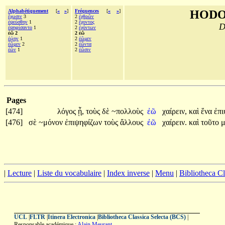
Alphabétiquement
[
«
»
]
Fréquences
[
«
»
]
HODO
ἔχωσιν
3
2
ἐχθρῶν
ἐψεύσθην
1
2
ἔχοντος
D
ἐψηφίσαντο
1
2
ἐχόντων
ἐῶ 2
2 ἐῶ
ἐῴην
1
2
ἐῶμεν
ἐῶμεν
2
2
ἐῶντα
ἐῶν
1
2
ἐῶσιν
Pages
[474]
λόγος
ᾖ,
τοὺς
δὲ
~πολλοὺς
ἐῶ
χαίρειν,
καὶ
ἕνα
ἐπι
[476]
σὲ
~μόνον
ἐπιψηφίζων
τοὺς
ἄλλους
ἐῶ
χαίρειν.
καὶ
τοῦτο
|
Lecture
|
Liste du vocabulaire
|
Index inverse
|
Menu
|
Bibliotheca C
UCL
|
FLTR
|
Itinera Electronica
|
Bibliotheca Classica Selecta (BCS)
|
Responsable académique :
Alain Meurant