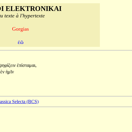
I ELEKTRONIKAI
u texte à l'hypertexte
Gorgias
ἐῶ
ψηφίζειν
ἐπίσταμαι,
μὲν
ἡμῖν
lassica Selecta (BCS)