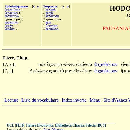
Alphabétiquement
[
«
»
]
Fréquences
[
«
»
]
HODO
ἀρχαιοτάτους
1
2
ἁρπαγαῖς
ἀρχαιότερα
4
2
ἀρχαῖα
D
ἀρχαιότερόν
1
2
ἀρχαιότατα
ἀρχαιότερον 2
2 ἀρχαιότερον
ἀρχαιότητα
1
2
ἀρχὴ
ἀρχαίῳ
1
2
Ἀρχιτέλης
PAUSANIAS, 
ἀρχαίων
1
2
ἀρχομένων
Livre, Chap.
[7, 23]
οὐκ
ἔχον
πω
γένεια
ἐφαίνετο
ἀρχαιότερον
εἶνα
[7, 2]
Ἀπόλλωνος
καὶ
τὸ
μαντεῖόν
ἐστιν
ἀρχαιότερον
ἢ
κα
|
Lecture
|
Liste du vocabulaire
|
Index inverse
|
Menu
|
Site d'Agnes
UCL
|
FLTR
|
Itinera Electronica
|
Bibliotheca Classica Selecta (BCS)
|
Responsable académique :
Alain Meurant