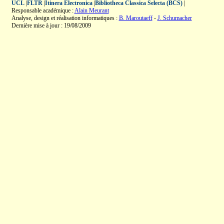
UCL
|
FLTR
|
Itinera Electronica
|
Bibliotheca Classica Selecta (BCS)
|
Responsable académique :
Alain Meurant
Analyse, design et réalisation informatiques :
B. Maroutaeff
-
J. Schumacher
Dernière mise à jour : 19/08/2009