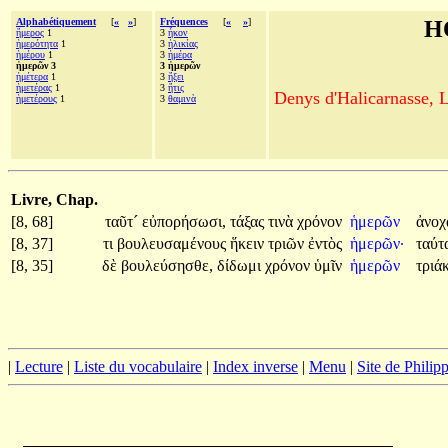
Alphabétiquement
[
«
»
]
Fréquences
[
«
»
]
H
ἥμερος
1
3
ἧκον
ἡμερότητα
1
3
ἡλικίας
ἡμέρου
1
3
ἡμέρα
ἡμερῶν 3
3 ἡμερῶν
ἡμέτερα
1
3
ἥξει
ἡμετέρας
1
3
ἥτις
Denys d'Halicarnasse, Le
ἡμετέρους
1
3
θαμινὰ
Livre, Chap.
[8, 68]
ταῦτ´
εὐπορήσωσι,
τάξας
τινὰ
χρόνον
ἡμερῶν
ἀνοχ
[8, 37]
τι
βουλευσαμένους
ἥκειν
τριῶν
ἐντὸς
ἡμερῶν·
ταύτ
[8, 35]
δὲ
βουλεύσησθε,
δίδωμι
χρόνον
ὑμῖν
ἡμερῶν
τριά
|
Lecture
|
Liste du vocabulaire
|
Index inverse
|
Menu
|
Site de Phili