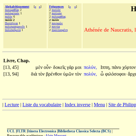
Alphabétiquement
[
«
»
]
Fréquences
[
«
»
]
H
πολυμαθίας
2
2
πολλὸν
πολύμετρόν
1
2
πολλοὺς
πολὺν
6
2
πολυμαθίας
πολύν 2
2 πολύν
Πολύξεναι
1
2
πονηρῶν
πολυπραγμονεῖν
1
2
ποντία
Athénée de Naucratis, l
πολυπρήωνα
1
2
πορνευομένη
Livre, Chap.
[13, 45]
μὲν
οὖν·
δοκεῖς
γάρ
μοι
πολύν,
Ιππη,
πάνυ
χόρτον
[13, 94]
διὰ
τὸν
βρένθον
ὑμῶν
τὸν
πολύν,
ὦ
φιλόσοφοι·
ἄρχ
|
Lecture
|
Liste du vocabulaire
|
Index inverse
|
Menu
|
Site de Phili
UCL
|
FLTR
|
Itinera Electronica
|
Bibliotheca Classica Selecta (BCS)
|
Responsable académique :
Alain Meurant