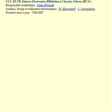
UCL
|
FLTR
|
Itinera Electronica
|
Bibliotheca Classica Selecta (BCS)
|
Responsable académique :
Alain Meurant
Analyse, design et réalisation informatiques :
B. Maroutaeff
-
J. Schumacher
Dernière mise à jour : 7/06/2007