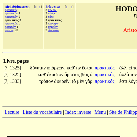
Alphabétiquement
[
«
»
]
Fréquences
[
«
»
]
HODO
πρακτικάς
1
3
πολλοὶ
πρακτικὴν
1
3
πόσην
D
πρακτικὸν
2
3
πότε
πρακτικός 3
3 πρακτικός
πρακτικὸς
1
3
προσήκει
πρακτῶν
1
3
σημεῖον
Aristo
πράξεις
20
3
σκεπτέον
Livre, pages
[7, 1325]
δύναμιν
ὑπάρχειν,
καθ'
ἣν
ἔσται
πρακτικός.
ἀλλ'
εἰ
τ
[7, 1325]
καθ'
ἕκαστον
ἄριστος
βίος
ὁ
πρακτικός.
ἀλλὰ
τὸ
[7, 1333]
τρόπον
διαιρεῖν:
(ὁ
μὲν
γὰρ
πρακτικός
ἐστι
λόγ
|
Lecture
|
Liste du vocabulaire
|
Index inverse
|
Menu
|
Site de Phili