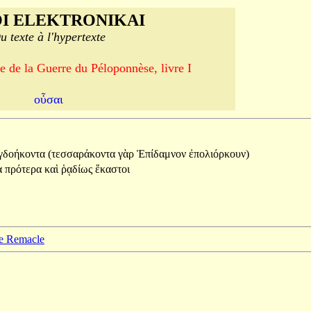
I ELEKTRONIKAI
u texte à l'hypertexte
e de la Guerre du Péloponnèse, livre I
οὖσαι
γδοήκοντα
(τεσσαράκοντα
γὰρ
Ἐπίδαμνον
ἐπολιόρκουν)
ὰ
πρότερα
καὶ
ῥᾳδίως
ἕκαστοι
pe Remacle