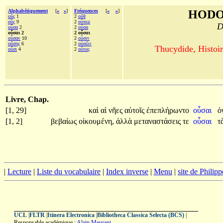
Alphabétiquement
[
«
»
]
Fréquences
[
«
»
]
HODO
οὕς
1
2
οὔθ
οὓς
9
2
οὗπερ
D
οὖσα
2
2
οὖσα
οὖσαι 2
2 οὖσαι
οὖσαν
10
2
οὖσιν
οὔσης
6
2
οὐσῶν
Thucydide, Histoir
οὖσι
4
2
οὗτος
Livre, Chap.
[1, 29]
καὶ
αἱ
νῆες
αὐτοῖς
ἐπεπλήρωντο
οὖσαι
ὀ
[1, 2]
βεβαίως
οἰκουμένη,
ἀλλὰ
μεταναστάσεις
τε
οὖσαι
τ
|
Lecture
|
Liste du vocabulaire
|
Index inverse
|
Menu
|
site de Philip
UCL
|
FLTR
|
Itinera Electronica
|
Bibliotheca Classica Selecta (BCS)
|
Responsable académique :
Alain Meurant