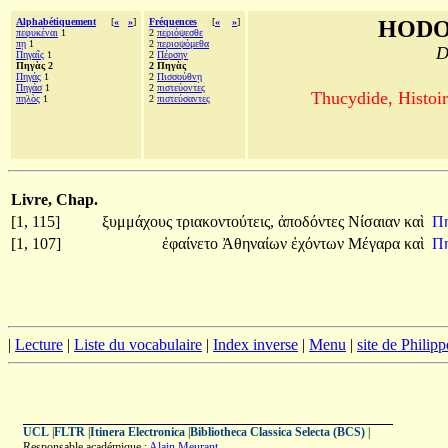
Alphabétiquement
[
«
»
]
Fréquences
[
«
»
]
HODO
πεφυκέναι
1
2
περιόψεσθε
πῃ
1
2
περιοψόμεθα
D
Πηγαῖς
1
2
Πέρσην
Πηγὰς 2
2 Πηγὰς
Πηγάς
1
2
Πισσούθνῃ
Πηγάσ
1
2
πιστεύοντες
Thucydide, Histoir
πηλὸς
1
2
πιστεύσαντες
Livre, Chap.
[1, 115]
ξυμμάχους
τριακοντούτεις,
ἀποδόντες
Νίσαιαν
καὶ
Π
[1, 107]
ἐφαίνετο
Ἀθηναίων
ἐχόντων
Μέγαρα
καὶ
Π
|
Lecture
|
Liste du vocabulaire
|
Index inverse
|
Menu
|
site de Philip
UCL
|
FLTR
|
Itinera Electronica
|
Bibliotheca Classica Selecta (BCS)
|
Responsable académique :
Alain Meurant