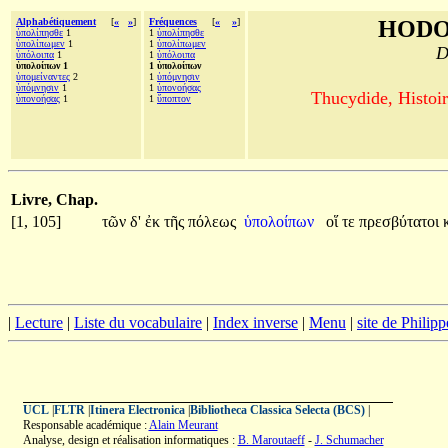
Alphabétiquement
[
«
»
]
Fréquences
[
«
»
]
HODO
ὑπολίπησθε
1
1
ὑπολίπησθε
ὑπολίπωμεν
1
1
ὑπολίπωμεν
D
ὑπόλοιπα
1
1
ὑπόλοιπα
ὑπολοίπων 1
1 ὑπολοίπων
ὑπομείναντες
2
1
ὑπόμνησιν
ὑπόμνησιν
1
1
ὑπονοήσας
Thucydide, Histoir
ὑπονοήσας
1
1
ὕποπτον
Livre, Chap.
[1, 105]
τῶν
δ'
ἐκ
τῆς
πόλεως
ὑπολοίπων
οἵ
τε
πρεσβύτατοι
|
Lecture
|
Liste du vocabulaire
|
Index inverse
|
Menu
|
site de Philip
UCL
|
FLTR
|
Itinera Electronica
|
Bibliotheca Classica Selecta (BCS)
|
Responsable académique :
Alain Meurant
Analyse, design et réalisation informatiques :
B. Maroutaeff
-
J. Schumacher