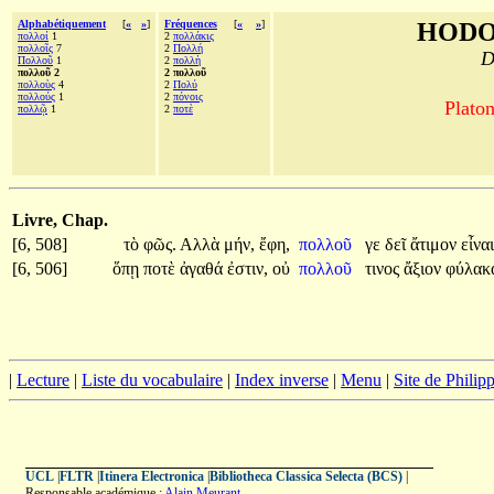
Alphabétiquement
[
«
»
]
Fréquences
[
«
»
]
HODO
πολλοί
1
2
πολλάκις
πολλοῖς
7
2
Πολλή
D
Πολλοῦ
1
2
πολλὴ
πολλοῦ 2
2 πολλοῦ
πολλοὺς
4
2
Πολύ
πολλούς
1
2
πόνοις
Platon
πολλῷ
1
2
ποτὲ
Livre, Chap.
[6, 508]
τὸ
φῶς.
Αλλὰ
μήν,
ἔφη,
πολλοῦ
γε
δεῖ
ἄτιμον
εἶναι
[6, 506]
ὅπῃ
ποτὲ
ἀγαθά
ἐστιν,
οὐ
πολλοῦ
τινος
ἄξιον
φύλα
|
Lecture
|
Liste du vocabulaire
|
Index inverse
|
Menu
|
Site de Phili
UCL
|
FLTR
|
Itinera Electronica
|
Bibliotheca Classica Selecta (BCS)
|
Responsable académique :
Alain Meurant