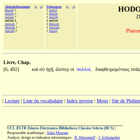
Alphabétiquement
[
«
»
]
Fréquences
[
«
»
]
HODO
Πολλὴ
1
1
πολλή
πολλῆς
1
1
Πολλὴ
D
πολλοὶ
7
1
πολλῆς
πολλοί 1
1 πολλοί
πολλοῖς
7
1
Πολλοῦ
Πολλοῦ
1
1
πολλούς
Platon
πολλοῦ
2
1
πολλῷ
Livre, Chap.
[6, 492]
καὶ
σὺ
ἡγῇ,
ὥσπερ
οἱ
πολλοί,
διαφθειρομένους
τινὰ
|
Lecture
|
Liste du vocabulaire
|
Index inverse
|
Menu
|
Site de Phili
UCL
|
FLTR
|
Itinera Electronica
|
Bibliotheca Classica Selecta (BCS)
|
Responsable académique :
Alain Meurant
Analyse, design et réalisation informatiques :
B. Maroutaeff
-
J. Schumacher