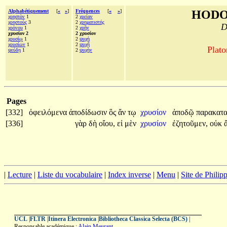
Alphabétiquement
[
«
»
]
Fréquences
[
«
»
]
HODO
χρηστὸν
1
2
χρείαν
χρηστοὺς
3
2
χρηματιστής
D
χρόνου
1
2
χρῆν
χρυσίον 2
2 χρυσίον
χρυσίῳ
1
2
ψυχὴ
χρυσίων
1
2
ψυχῇ
Plato
ψεύδῃ
1
2
ψυχὴν
Pages
[332]
ὀφειλόμενα
ἀποδίδωσιν
ὃς
ἄν
τῳ
χρυσίον
ἀποδῷ
παρακατ
[336]
γὰρ
δὴ
οἴου,
εἰ
μὲν
χρυσίον
ἐζητοῦμεν,
οὐκ
|
Lecture
|
Liste du vocabulaire
|
Index inverse
|
Menu
|
Site de Phili
UCL
|
FLTR
|
Itinera Electronica
|
Bibliotheca Classica Selecta (BCS)
|
Responsable académique :
Alain Meurant