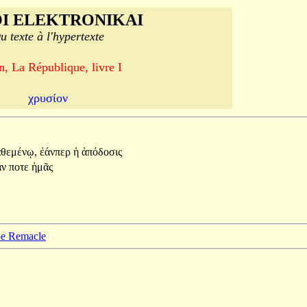
I ELEKTRONIKAI
u texte à l'hypertexte
n, La République, livre I
χρυσίον
αθεμένῳ,
ἐάνπερ
ἡ
ἀπόδοσις
ἄν
ποτε
ἡμᾶς
ppe Remacle