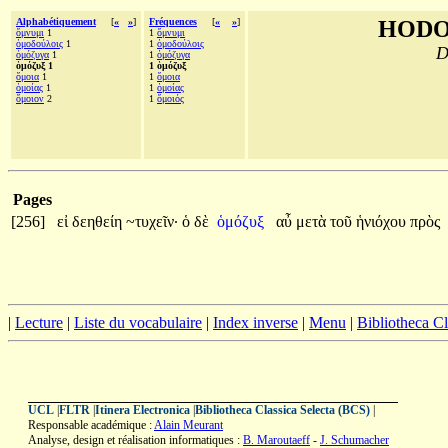
Alphabétiquement
[
«
»
]
Fréquences
[
«
»
]
HODO
ὄμνυμι
1
1
ὄμνυμι
ὁμοδούλοις
1
1
ὁμοδούλοις
D
ὁμόζυγα
1
1
ὁμόζυγα
ὁμόζυξ 1
1 ὁμόζυξ
ὅμοια
1
1
ὅμοια
ὁμοίας
1
1
ὁμοίας
ὅμοιον
2
1
ὅμοιός
Pages
[256]
εἰ
δεηθείη
~τυχεῖν·
ὁ
δὲ
ὁμόζυξ
αὖ
μετὰ
τοῦ
ἡνιόχου
πρὸς
|
Lecture
|
Liste du vocabulaire
|
Index inverse
|
Menu
|
Bibliotheca C
UCL
|
FLTR
|
Itinera Electronica
|
Bibliotheca Classica Selecta (BCS)
|
Responsable académique :
Alain Meurant
Analyse, design et réalisation informatiques :
B. Maroutaeff
-
J. Schumacher