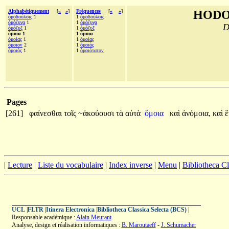
Alphabétiquement
[
«
»
]
Fréquences
[
«
»
]
HODO
ὁμοδούλοις
1
1
ὁμοδούλοις
ὁμόζυγα
1
1
ὁμόζυγα
D
ὁμόζυξ
1
1
ὁμόζυξ
ὅμοια 1
1 ὅμοια
ὁμοίας
1
1
ὁμοίας
ὅμοιον
2
1
ὅμοιός
ὅμοιός
1
1
ὁμοιότατον
Pages
[261]
φαίνεσθαι
τοῖς
~ἀκούουσι
τὰ
αὐτὰ
ὅμοια
καὶ
ἀνόμοια,
καὶ
|
Lecture
|
Liste du vocabulaire
|
Index inverse
|
Menu
|
Bibliotheca C
UCL
|
FLTR
|
Itinera Electronica
|
Bibliotheca Classica Selecta (BCS)
|
Responsable académique :
Alain Meurant
Analyse, design et réalisation informatiques :
B. Maroutaeff
-
J. Schumacher