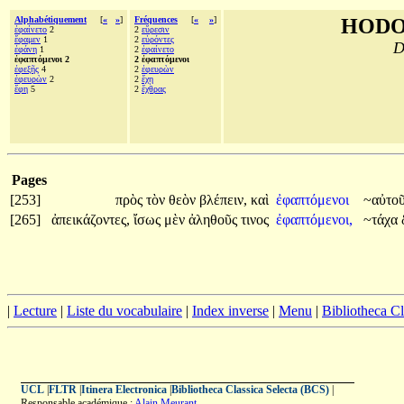
Alphabétiquement
[
«
»
]
Fréquences
[
«
»
]
HODO
ἐφαίνετο
2
2
εὕρεσιν
ἔφαμεν
1
2
εὑρόντες
D
ἐφάνη
1
2
ἐφαίνετο
ἐφαπτόμενοι 2
2 ἐφαπτόμενοι
ἐφεξῆς
4
2
ἐφευρὼν
ἐφευρὼν
2
2
ἔχῃ
ἔφη
5
2
ἔχθρας
Pages
[253]
πρὸς
τὸν
θεὸν
βλέπειν,
καὶ
ἐφαπτόμενοι
~αὐτο
[265]
ἀπεικάζοντες,
ἴσως
μὲν
ἀληθοῦς
τινος
ἐφαπτόμενοι,
~τάχα
|
Lecture
|
Liste du vocabulaire
|
Index inverse
|
Menu
|
Bibliotheca C
UCL
|
FLTR
|
Itinera Electronica
|
Bibliotheca Classica Selecta (BCS)
|
Responsable académique :
Alain Meurant