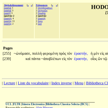
Alphabétiquement
[
«
»
]
Fréquences
[
«
»
]
HODO
ἐρασταί
1
2
ἐπιτηδευμάτων
ἐρασταὶ
3
2
ἐπιχειρῶν
D
ἐραστῇ
3
2
ἔπραξαν
ἐραστήν 2
2 ἐραστήν
ἐραστὴν
4
2
ἐραστής
ἐραστὴς
11
2
ἔργῳ
ἐραστής
2
2
ἐρεῖ
Pages
[255]
~ὠνόμασε,
πολλὴ
φερομένη
πρὸς
τὸν
ἐραστήν,
ἡ
μὲν
εἰς
α
[239]
καὶ
πάντα
~ἀποβλέπων
εἰς
τὸν
ἐραστήν,
οἷος
ὢν
τ
|
Lecture
|
Liste du vocabulaire
|
Index inverse
|
Menu
|
Bibliotheca C
UCL
|
FLTR
|
Itinera Electronica
|
Bibliotheca Classica Selecta (BCS)
|
Responsable académique :
Alain Meurant