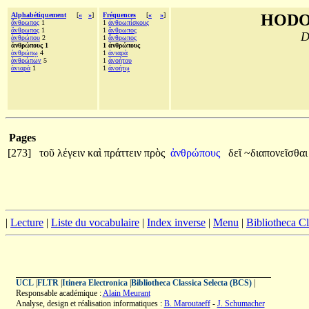
Alphabétiquement
[
«
»
]
Fréquences
[
«
»
]
HODO
ἄνθρωπος
1
1
ἀνθρωπίσκους
ἅνθρωπος
1
1
ἄνθρωπος
D
ἀνθρώπου
2
1
ἅνθρωπος
ἀνθρώπους 1
1 ἀνθρώπους
ἀνθρώπῳ
4
1
ἀνιαρὰ
ἀνθρώπων
5
1
ἀνοήτου
ἀνιαρὰ
1
1
ἀνοήτῳ
Pages
[273]
τοῦ
λέγειν
καὶ
πράττειν
πρὸς
ἀνθρώπους
δεῖ
~διαπονεῖσθα
|
Lecture
|
Liste du vocabulaire
|
Index inverse
|
Menu
|
Bibliotheca C
UCL
|
FLTR
|
Itinera Electronica
|
Bibliotheca Classica Selecta (BCS)
|
Responsable académique :
Alain Meurant
Analyse, design et réalisation informatiques :
B. Maroutaeff
-
J. Schumacher