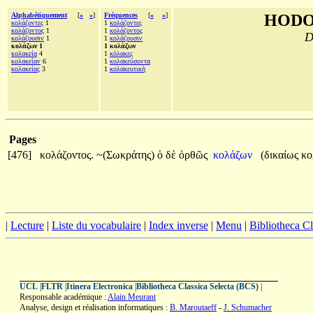
Alphabétiquement
[
«
»
]
Fréquences
[
«
»
]
HODO
κολάζοντες
1
1
κολάζοντες
κολάζοντος
1
1
κολάζοντος
D
κολάζουσιν
1
1
κολάζουσιν
κολάζων 1
1 κολάζων
κολακεία
4
1
κόλακες
κολακείαν
6
1
κολακεύσοντα
κολακείας
3
1
κολακευτικὴ
Pages
[476]
κολάζοντος.
~(Σωκράτης)
ὁ
δὲ
ὀρθῶς
κολάζων
(δικαίως
κο
|
Lecture
|
Liste du vocabulaire
|
Index inverse
|
Menu
|
Bibliotheca C
UCL
|
FLTR
|
Itinera Electronica
|
Bibliotheca Classica Selecta (BCS)
|
Responsable académique :
Alain Meurant
Analyse, design et réalisation informatiques :
B. Maroutaeff
-
J. Schumacher