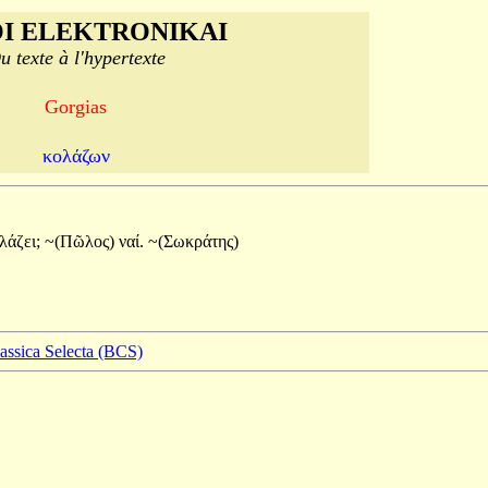
I ELEKTRONIKAI
u texte à l'hypertexte
Gorgias
κολάζων
λάζει;
~(Πῶλος)
ναί.
~(Σωκράτης)
lassica Selecta (BCS)