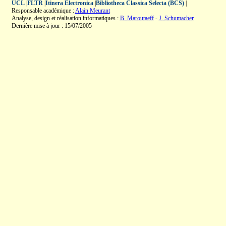
UCL
|
FLTR
|
Itinera Electronica
|
Bibliotheca Classica Selecta (BCS)
|
Responsable académique :
Alain Meurant
Analyse, design et réalisation informatiques :
B. Maroutaeff
-
J. Schumacher
Dernière mise à jour : 15/07/2005