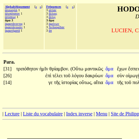
Alphabétiquement
[
«
»
]
Fréquences
[
«
»
]
HODO
ἁλουργίσι
1
3
αἰτίαν
ἀλυπότατον
1
3
ἄλλοις
D
ἁλύσεως
1
3
ἄλλῳ
ἅμα 3
3 ἅμα
ἁμαρτάνοντος
1
3
ἀμείνων
ἁμαρτάνουσιν
1
3
Ἀνδρομέδαν
LUCIEN, Com
ἁμαρτήματά
1
3
ἀπ
Para.
[31]
τριπόθητον
ἡμῖν
θρίαμβον.
(Οὕτω
μαντικῶς
ἅμα
ἔχων
ἔσπε
[26]
ἐπὶ
τέλει
τοῦ
λόγου
δακρύων
ἅμα
σὺν
οἰμωγ
[14]
γε
τῆς
ἱστορίας
οὕτως,
αἴτια
ἅμα
τῆς
τοῦ
πο
|
Lecture
|
Liste du vocabulaire
|
Index inverse
|
Menu
|
Site de Phili