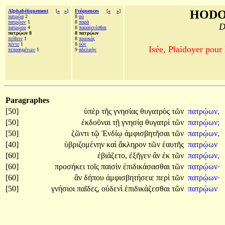
Alphabétiquement
[
«
»
]
Fréquences
[
«
»
]
HODO
πατρῷα
2
8
οὐ
πατρῷον
1
8
παρὰ
D
πατρῴου
4
8
παραγενέσθαι
πατρῴων 8
8 πατρῴων
πείθειν
1
8
προικὸς
πέντε
1
8
ὑὸν
Isée, Plaidoyer pour
πεπραγμένων
1
9
ἀδελφὴν
Paragraphes
[50]
ὑπὲρ
τῆς
γνησίας
θυγατρὸς
τῶν
πατρῴων,
[50]
ἐκδοῦναι
τῇ
γνησίᾳ
θυγατρὶ
τῶν
πατρῴων;
[50]
ζῶντι
τῷ
Ἐνδίῳ
ἀμφισβητῆσαι
τῶν
πατρῴων,
[40]
ὑβριζομένην
καὶ
ἄκληρον
τῶν
ἑαυτῆς
πατρῴων
[60]
ἐβιάζετο,
ἐξῆγεν
ἂν
ἐκ
τῶν
πατρῴων,
[60]
προσήκει
τοῖς
παισὶν
ἐπιδικάσασθαι
τῶν
πατρῴων·
[60]
ἂν
δήπου
ἀμφισβητήσειε
περὶ
τῶν
πατρῴων·
[50]
γνήσιοι
παῖδες,
οὐδενὶ
ἐπιδικάζεσθαι
τῶν
πατρῴων