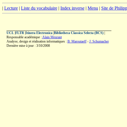
|
Lecture
|
Liste du vocabulaire
|
Index inverse
|
Menu
|
Site de Phili
UCL
|
FLTR
|
Itinera Electronica
|
Bibliotheca Classica Selecta (BCS)
|
Responsable académique :
Alain Meurant
Analyse, design et réalisation informatiques :
B. Maroutaeff
-
J. Schumacher
Dernière mise à jour : 3/10/2008