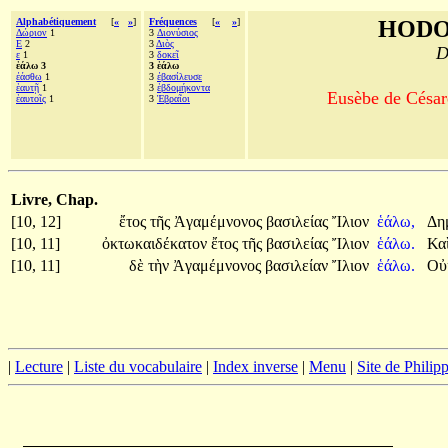
Alphabétiquement
[
«
»
]
Fréquences
[
«
»
]
HODO
Δώριον
1
3
Διονύσιος
Ε
2
3
Διὸς
D
ε
1
3
δοκεῖ
ἑάλω 3
3 ἑάλω
ἐάσθω
1
3
ἐβασίλευσε
ἑαυτῇ
1
3
ἑβδομήκοντα
Eusèbe de Césaré
ἑαυτοῖς
1
3
Ἑβραῖοι
Livre, Chap.
[10, 12]
ἔτος
τῆς
Ἀγαμέμνονος
βασιλείας
Ἴλιον
ἑάλω,
Δη
[10, 11]
ὀκτωκαιδέκατον
ἔτος
τῆς
βασιλείας
Ἴλιον
ἑάλω.
Κα
[10, 11]
δὲ
τὴν
Ἀγαμέμνονος
βασιλείαν
Ἴλιον
ἑάλω.
Οὐ
|
Lecture
|
Liste du vocabulaire
|
Index inverse
|
Menu
|
Site de Phili