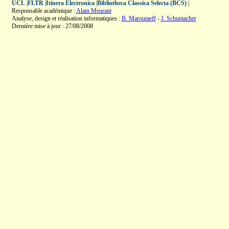
UCL
|
FLTR
|
Itinera Electronica
|
Bibliotheca Classica Selecta (BCS)
|
Responsable académique :
Alain Meurant
Analyse, design et réalisation informatiques :
B. Maroutaeff
-
J. Schumacher
Dernière mise à jour : 27/08/2008