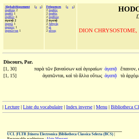
Alphabétiquement
[
«
»
]
Fréquences
[
«
»
]
HODO
ἀγαθοὺς
2
2
ἀγαθὸν
ἀγαθῷ
1
2
ἀγαθὸς
D
ἀγαθῶν
3
2
ἀγαθοὺς
ἀγαπᾷ 2
2 ἀγαπᾷ
ἀγαπῶ
1
2
Ἀθηνᾶς
ἀγαπῶν
1
2
αἱ
DION CHRYSOSTOME, Sur la
ἀγαπῶνται
1
2
αἴτιος
Discours, Par.
[1, 30]
παρὰ
τῶν
βαναύσων
καὶ
ἀγοραίων
ἀγαπᾷ
ἔπαινον,
[1, 15]
ἀγαπῶνται,
καὶ
τὰ
ἄλλα
οὕτως
ἀγαπᾷ
τὰ
ἀρχόμ
|
Lecture
|
Liste du vocabulaire
|
Index inverse
|
Menu
|
Bibliotheca C
UCL
|
FLTR
|
Itinera Electronica
|
Bibliotheca Classica Selecta (BCS)
|
Responsable académique :
Alain Meurant