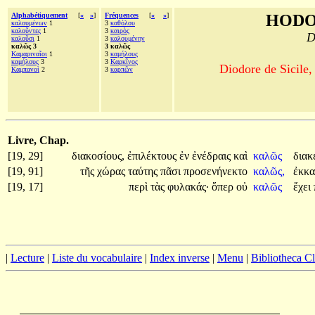
Alphabétiquement
[
«
»
]
Fréquences
[
«
»
]
HODO
καλουμένων
1
3
καθόλου
καλοῦντες
1
3
καιρὸς
D
καλοῦσι
1
3
καλουμένην
καλῶς 3
3 καλῶς
Καμαριναῖοι
1
3
καμήλους
καμήλους
3
3
Καρκῖνος
Diodore de Sicile,
Καμπανοὶ
2
3
καρπῶν
Livre, Chap.
[19, 29]
διακοσίους,
ἐπιλέκτους
ἐν
ἐνέδραις
καὶ
καλῶς
διακ
[19, 91]
τῆς
χώρας
ταύτης
πᾶσι
προσενήνεκτο
καλῶς,
ἐκκ
[19, 17]
περὶ
τὰς
φυλακάς·
ὅπερ
οὐ
καλῶς
ἔχει
|
Lecture
|
Liste du vocabulaire
|
Index inverse
|
Menu
|
Bibliotheca C