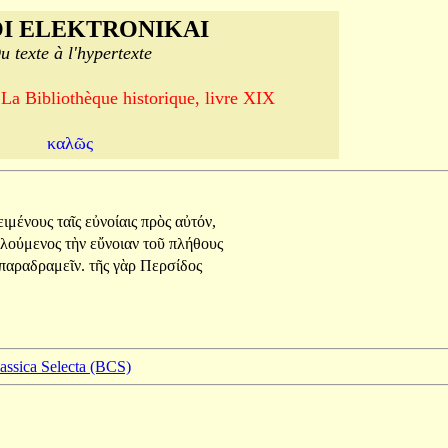
I ELEKTRONIKAI
u texte à l'hypertexte
 La Bibliothèque historique, livre XIX
καλῶς
ειμένους
ταῖς
εὐνοίαις
πρὸς
αὐτόν,
αλούμενος
τὴν
εὔνοιαν
τοῦ
πλήθους
παραδραμεῖν.
τῆς
γὰρ
Περσίδος
lassica Selecta (BCS)