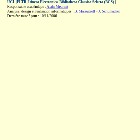
UCL
|
FLTR
|
Itinera Electronica
|
Bibliotheca Classica Selecta (BCS)
|
Responsable académique :
Alain Meurant
Analyse, design et réalisation informatiques :
B. Maroutaeff
-
J. Schumacher
Dernière mise à jour : 10/11/2006