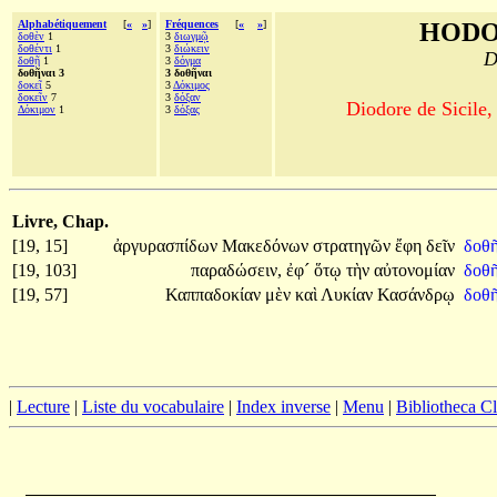
Alphabétiquement
[
«
»
]
Fréquences
[
«
»
]
HODO
δοθὲν
1
3
διωγμῷ
δοθέντι
1
3
διώκειν
D
δοθῇ
1
3
δόγμα
δοθῆναι 3
3 δοθῆναι
δοκεῖ
5
3
Δόκιμος
δοκεῖν
7
3
δόξαν
Diodore de Sicile,
Δόκιμον
1
3
δόξας
Livre, Chap.
[19, 15]
ἀργυρασπίδων
Μακεδόνων
στρατηγῶν
ἔφη
δεῖν
δοθ
[19, 103]
παραδώσειν,
ἐφ´
ὅτῳ
τὴν
αὐτονομίαν
δοθ
[19, 57]
Καππαδοκίαν
μὲν
καὶ
Λυκίαν
Κασάνδρῳ
δοθῆ
|
Lecture
|
Liste du vocabulaire
|
Index inverse
|
Menu
|
Bibliotheca C