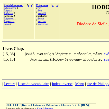
Alphabétiquement
[
«
»
]
Fréquences
[
«
»
]
HODO
ἐνδεχομένης
1
2
Ἔν
ἐνέβαλε
1
2
ἕνα
D
ἐνέβαλεν
3
2
ἐναλλὰξ
ἐνέβαλον 2
2 ἐνέβαλον
ἐνέγκασαι
1
2
ἕνεκα
ἐνεγκόντες
1
2
ἐνέπεσε
Diodore de Sicile,
ἕνεκα
2
2
ἐνέπιπτον
Livre, Chap.
[15, 36]
βουλόμενοι
τοὺς
Αβδηρίτας
τιμωρήσασθαι,
πάλιν
ἐν
[15, 13]
στρατιώταις.
(Πολλὴν
δὲ
δύναμιν
ἀθροίσαντες
ἐν
|
Lecture
|
Liste du vocabulaire
|
Index inverse
|
Menu
|
site de Philip
UCL
|
FLTR
|
Itinera Electronica
|
Bibliotheca Classica Selecta (BCS)
|
Responsable académique :
Alain Meurant